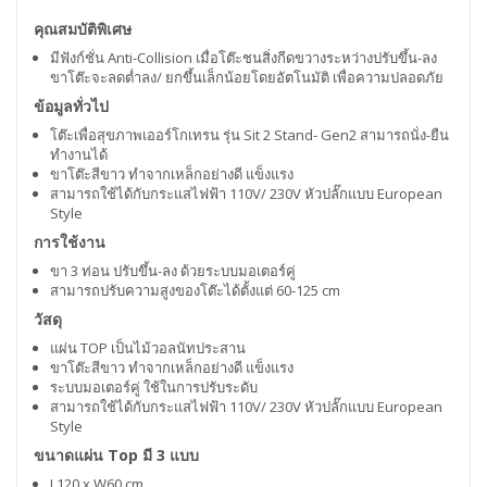
คุณสมบัติพิเศษ
มีฟังก์ชั่น Anti-Collision เมื่อโต๊ะชนสิ่งกีดขวางระหว่างปรับขึ้น-ลง
ขาโต๊ะจะลดต่ำลง/ ยกขึ้นเล็กน้อยโดยอัตโนมัติ เพื่อความปลอดภัย
ข้อมูลทั่วไป
โต๊ะเพื่อสุขภาพเออร์โกเทรน รุ่น Sit 2 Stand- Gen2 สามารถนั่ง-ยืน
ทำงานได้
ขาโต๊ะสีขาว ทำจากเหล็กอย่างดี แข็งแรง
สามารถใช้ได้กับกระแสไฟฟ้า 110V/ 230V หัวปลั๊กแบบ European
Style
การใช้งาน
ขา 3 ท่อน ปรับขึ้น-ลง ด้วยระบบมอเตอร์คู่
สามารถปรับความสูงของโต๊ะได้ตั้งแต่ 60-125 cm
วัสดุ
แผ่น TOP เป็นไม้วอลนัทประสาน
ขาโต๊ะสีขาว ทำจากเหล็กอย่างดี แข็งแรง
ระบบมอเตอร์คู่ ใช้ในการปรับระดับ
สามารถใช้ได้กับกระแสไฟฟ้า 110V/ 230V หัวปลั๊กแบบ European
Style
ขนาดแผ่น Top มี 3 แบบ
L120 x W60 cm