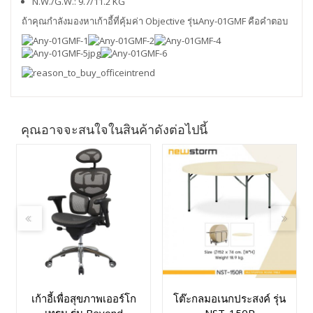
N.W./G.W.: 9.7/11.2 KG
ถ้าคุณกำลังมองหาเก้าอี้ที่คุ้มค่า Objective รุ่นAny-01GMF คือคำตอบ
คุณอาจจะสนใจในสินค้าดังต่อไปนี้
เก้าอี้เพื่อสุขภาพเออร์โก
โต๊ะกลมอเนกประสงค์ รุ่น
เทรน รุ่น Beyond
NST-150R