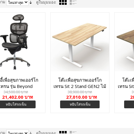
ตาม
ดูในมุมมอง:
าอี้เพื่อสุขภาพเออร์โก
โต๊ะเพื่อสุขภาพเออร์โก
โต๊ะเ
เทรน รุ่น Beyond
เทรน Sit 2 Stand GEN2 ไม้
เทรน Si
34,500.00 บาท
38,900.00 บาท
3
Butterfly-01BMM
เบิร์ชอัดประสาน
21,402.00 บาท
27,010.00 บาท
2
หยิบใส่รถเข็น
หยิบใส่รถเข็น
ตาม
ดูในมุมมอง: