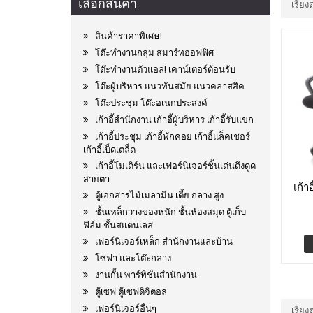
เลือกสินค้า
เรียง
สินค้าราคาพิเศษ!
โต๊ะทำงานกลุ่ม สมาร์ทออฟฟิศ
โต๊ะทำงานตัวแอล! เคาน์เตอร์ต้อนรับ
โต๊ะผู้บริหาร แนวทันสมัย แนวคลาสสิค
โต๊ะประชุม โต๊ะอเนกประสงค์
เก้าอี้สำนักงาน เก้าอี้ผู้บริหาร เก้าอี้รับแขก
เก้าอี้ประชุม เก้าอี้พักคอย เก้าอี้แล็คเชอร์
เก้าอี้เบ็ดเตล็ด
เก้าอี้โมเดิร์น และเฟอร์นิเจอร์ชิ้นเด่นดึงดูด
สายตา
เก้า
ตู้เอกสารไม้เมลามีน เตี้ย กลาง สูง
ชั้นเหล็กวางของหนัก ชั้นห้องสมุด ตู้เก็บ
ฟิล์ม ชั้นสแตนเลส
เฟอร์นิเจอร์เหล็ก สำนักงานและบ้าน
โซฟา และโต๊ะกลาง
งานกั้น พาร์ทิชั่นสำนักงาน
ตู้เซฟ ตู้เซฟดิจิตอล
เฟอร์นิเจอร์อื่นๆ
เรียง