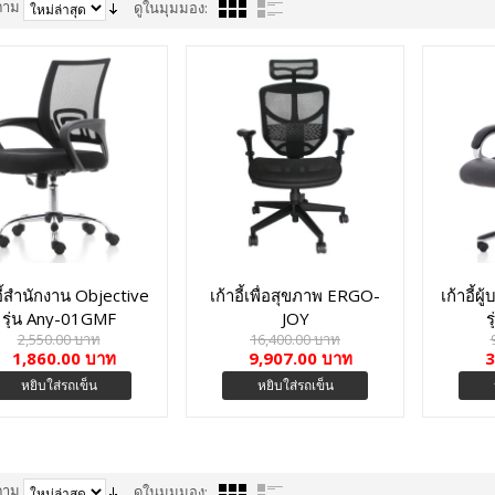
ตาม
ดูในมุมมอง:
อี้สำนักงาน Objective
เก้าอี้เพื่อสุขภาพ ERGO-
เก้าอี้ผ
รุ่น Any-01GMF
JOY
ร
2,550.00 บาท
16,400.00 บาท
1,860.00 บาท
9,907.00 บาท
3
หยิบใส่รถเข็น
หยิบใส่รถเข็น
ตาม
ดูในมุมมอง: